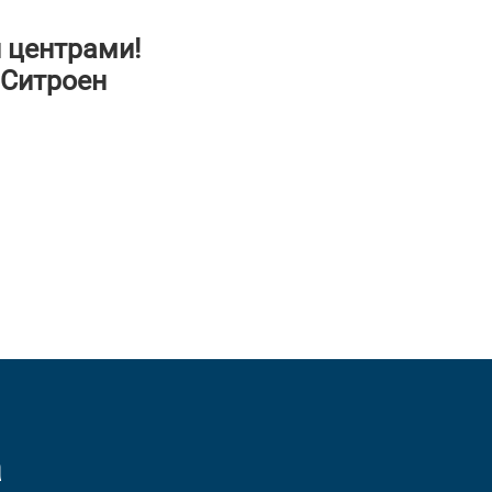
 центрами!
 Ситроен
а