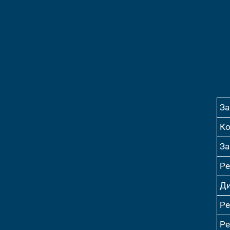
За
Ко
За
Ре
Ди
Ре
Ре