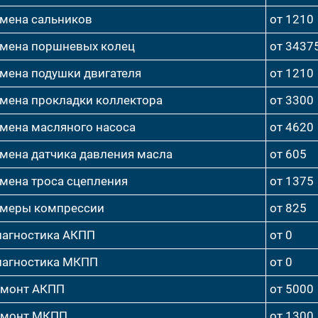
мена сальников
от 1210
мена поршневых колец
от 3437
мена подушки двигателя
от 1210
мена прокладки коллектора
от 3300
мена масляного насоса
от 4620
мена датчика давления масла
от 605
мена троса сцепления
от 1375
меры компрессии
от 825
агностика АКПП
от 0
агностика МКПП
от 0
емонт АКПП
от 5000
емонт МКПП
от 1300