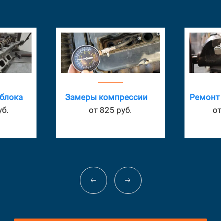
ссии
Ремонт рулевой рейки
Ремо
.
от 16720 руб.
о