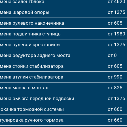
мена сайлентблока
от 4620
мена шаровой опоры
от 1375
мена рулевого наконечника
от 605
мена подшипника ступицы
от 1980
мена рулевой крестовины
от 1375
мена редуктора заднего моста
от 0
мена стойки стабилизатора
от 605
мена втулки стабилизатора
от 990
мена масла в мостах
от 825
мена рычага передней подвески
от 1375
окачка тормозной системы
от 660
гулировка ручного тормоза
от 660