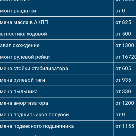
монт раздатки
от 0
мена масла в АКПП
от 825
агностика ходовой
от 500
звал схождение
от 1300
монт рулевой рейки
от 1672
мена стойки стабилизатора
от 605
мена рулевой тяги
от 935
мена пыльника
от 330
мена амортизатора
от 1200
мена подшипников полуоси
от 0
мена подвесного подшипника
от 1155