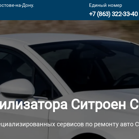
остове-на-Дону.
Единый номер
+7 (863) 322-33-40
илизатора Ситроен С
ециализированных сервисов по ремонту авто Ci