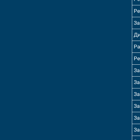
Ре
За
Ди
Ра
Ре
За
За
За
За
За
За