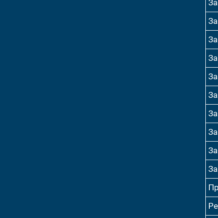
За
За
За
За
За
За
За
За
За
За
Пр
Ре