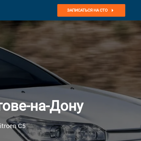
ЗАПИСАТЬСЯ НА СТО
тове-на-Дону
troen C5