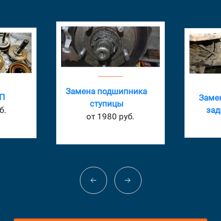
ника
Замен
Замена редуктора
заднего моста
б.