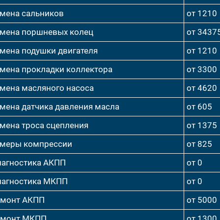
мена сальников
от 1210
мена поршневых колец
от 3437
мена подушки двигателя
от 1210
мена прокладки коллектора
от 3300
мена масляного насоса
от 4620
мена датчика давления масла
от 605
мена троса сцепления
от 1375
меры компрессии
от 825
агностика АКПП
от 0
агностика МКПП
от 0
емонт АКПП
от 5000
емонт МКПП
от 1300