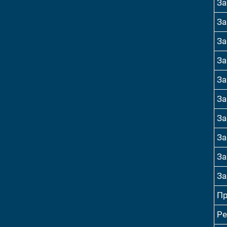
За
За
За
За
За
За
За
За
За
За
Пр
Ре