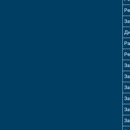
Ре
За
Ди
Ра
Ре
За
За
За
За
За
За