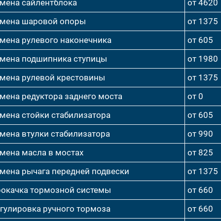
мена сайлентблока
от 4620
мена шаровой опоры
от 1375
мена рулевого наконечника
от 605
мена подшипника ступицы
от 1980
мена рулевой крестовины
от 1375
мена редуктора заднего моста
от 0
мена стойки стабилизатора
от 605
мена втулки стабилизатора
от 990
мена масла в мостах
от 825
мена рычага передней подвески
от 1375
окачка тормозной системы
от 660
гулировка ручного тормоза
от 660