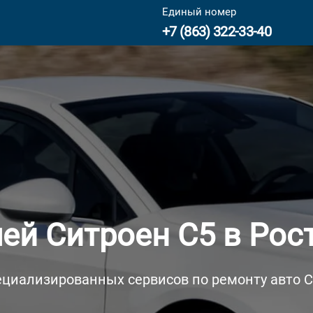
Единый номер
+7 (863) 322-33-40
ей Ситроен С5 в Рос
ециализированных сервисов по ремонту авто Ci