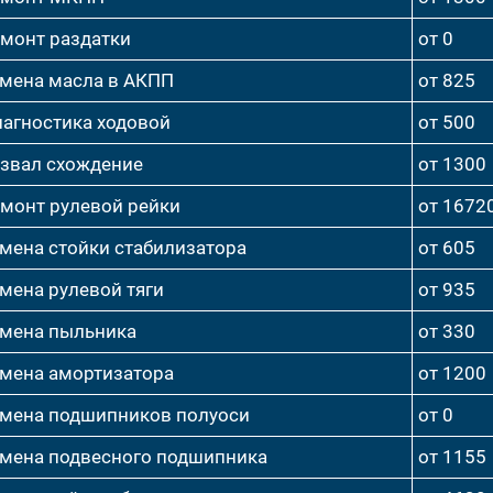
монт раздатки
от 0
мена масла в АКПП
от 825
агностика ходовой
от 500
звал схождение
от 1300
монт рулевой рейки
от 1672
мена стойки стабилизатора
от 605
мена рулевой тяги
от 935
мена пыльника
от 330
мена амортизатора
от 1200
мена подшипников полуоси
от 0
мена подвесного подшипника
от 1155