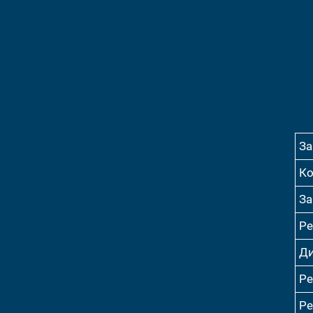
За
Ко
За
Ре
Ди
Ре
Ре