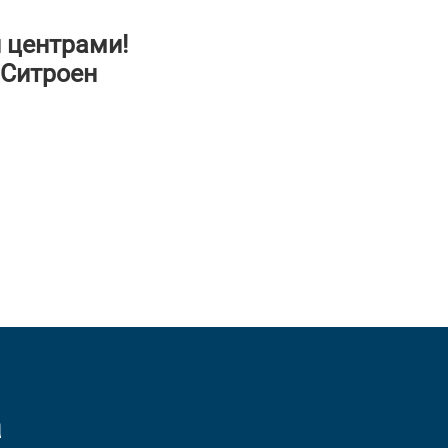
 центрами!
 Ситроен
а