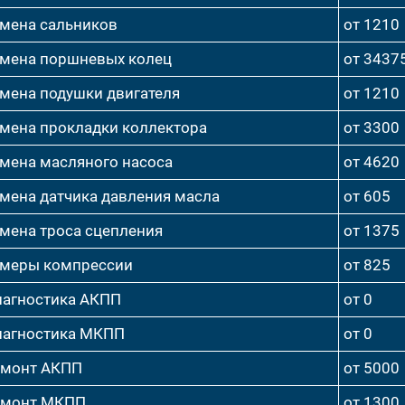
мена сальников
от 1210
мена поршневых колец
от 3437
мена подушки двигателя
от 1210
мена прокладки коллектора
от 3300
мена масляного насоса
от 4620
мена датчика давления масла
от 605
мена троса сцепления
от 1375
меры компрессии
от 825
агностика АКПП
от 0
агностика МКПП
от 0
емонт АКПП
от 5000
емонт МКПП
от 1300