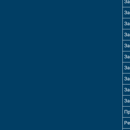
За
За
За
За
За
За
За
За
За
За
Пр
Ре