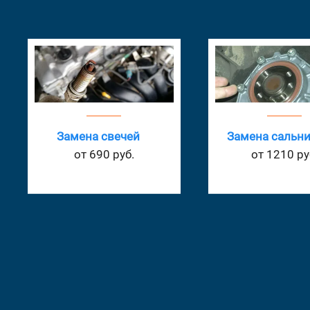
Замена сальников
Замеры компре
от 1210 руб.
от 825 руб