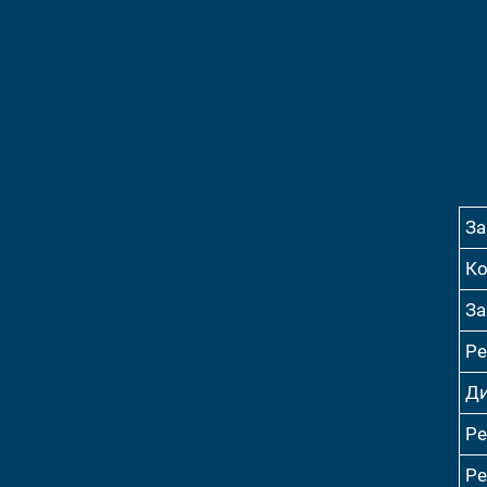
За
Ко
За
Ре
Ди
Ре
Ре