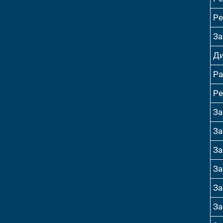
Ре
За
Ди
Ра
Ре
За
За
За
За
За
За