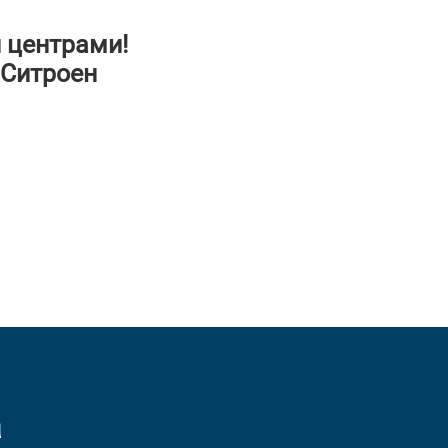
 центрами!
 Ситроен
а