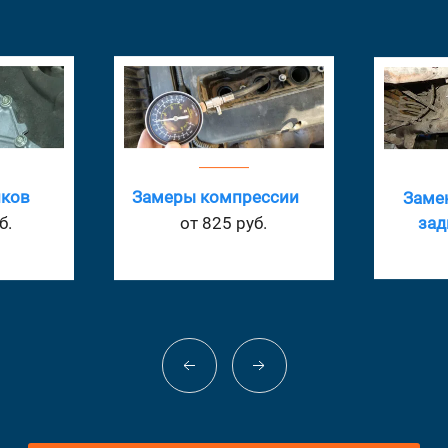
Замен
ссии
Замена редуктора
.
заднего моста