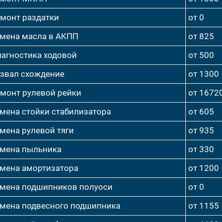
монт раздатки
от 0
мена масла в АКПП
от 825
агностика ходовой
от 500
звал схождение
от 1300
монт рулевой рейки
от 1672
мена стойки стабилизатора
от 605
мена рулевой тяги
от 935
мена пыльника
от 330
мена амортизатора
от 1200
мена подшипников полуоси
от 0
мена подвесного подшипника
от 1155