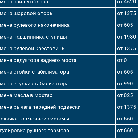
мена сайлентблока
от 4620
мена шаровой опоры
от 1375
мена рулевого наконечника
от 605
мена подшипника ступицы
от 1980
мена рулевой крестовины
от 1375
мена редуктора заднего моста
от 0
мена стойки стабилизатора
от 605
мена втулки стабилизатора
от 990
мена масла в мостах
от 825
мена рычага передней подвески
от 1375
окачка тормозной системы
от 660
гулировка ручного тормоза
от 660