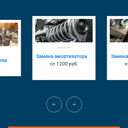
Замена амортизатора
Замена
тки
от 1200 руб.
о