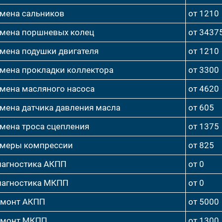
мена сальников
от 1210
мена поршневых колец
от 3437
мена подушки двигателя
от 1210
мена прокладки коллектора
от 3300
мена масляного насоса
от 4620
мена датчика давления масла
от 605
мена троса сцепления
от 1375
меры компрессии
от 825
агностика АКПП
от 0
агностика МКПП
от 0
емонт АКПП
от 5000
емонт МКПП
от 1300