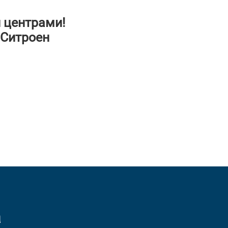
 центрами!
 Ситроен
а