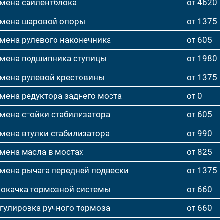
мена сайлентблока
от 4620
мена шаровой опоры
от 1375
мена рулевого наконечника
от 605
мена подшипника ступицы
от 1980
мена рулевой крестовины
от 1375
мена редуктора заднего моста
от 0
мена стойки стабилизатора
от 605
мена втулки стабилизатора
от 990
мена масла в мостах
от 825
мена рычага передней подвески
от 1375
окачка тормозной системы
от 660
гулировка ручного тормоза
от 660