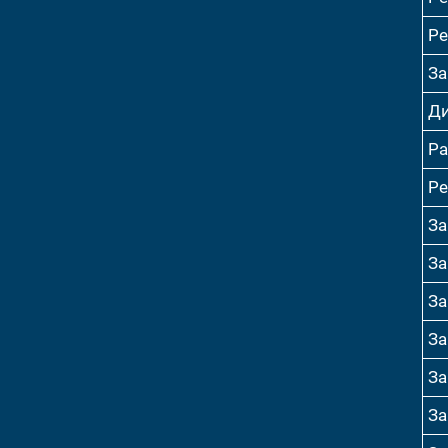
Ре
За
Ди
Ра
Ре
За
За
За
За
За
За