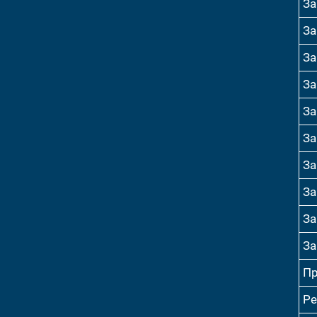
За
За
За
За
За
За
За
За
За
За
Пр
Ре