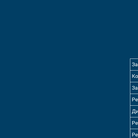
За
Ко
За
Ре
Ди
Ре
Ре