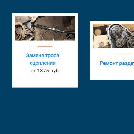
Замена троса
сцепления
Ремонт разда
от 1375 руб.