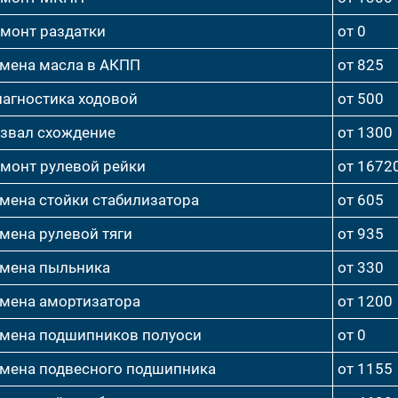
монт раздатки
от 0
мена масла в АКПП
от 825
агностика ходовой
от 500
звал схождение
от 1300
монт рулевой рейки
от 1672
мена стойки стабилизатора
от 605
мена рулевой тяги
от 935
мена пыльника
от 330
мена амортизатора
от 1200
мена подшипников полуоси
от 0
мена подвесного подшипника
от 1155