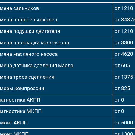
мена сальников
от 1210
мена поршневых колец
от 3437
мена подушки двигателя
от 1210
мена прокладки коллектора
от 3300
мена масляного насоса
от 4620
мена датчика давления масла
от 605
мена троса сцепления
от 1375
меры компрессии
от 825
агностика АКПП
от 0
агностика МКПП
от 0
емонт АКПП
от 5000
емонт МКПП
от 1300