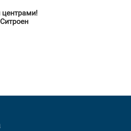
 центрами!
 Ситроен
а