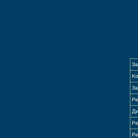
За
Ко
За
Ре
Ди
Ре
Ре