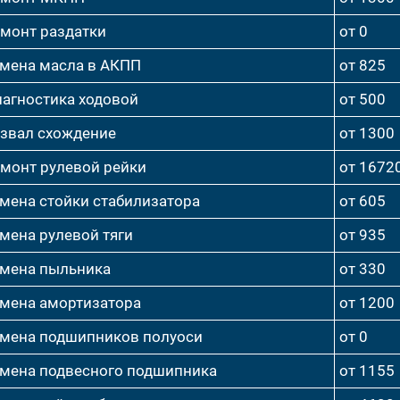
монт раздатки
от 0
мена масла в АКПП
от 825
агностика ходовой
от 500
звал схождение
от 1300
монт рулевой рейки
от 1672
мена стойки стабилизатора
от 605
мена рулевой тяги
от 935
мена пыльника
от 330
мена амортизатора
от 1200
мена подшипников полуоси
от 0
мена подвесного подшипника
от 1155