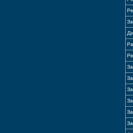
Ре
За
Ди
Ра
Ре
За
За
За
За
За
За