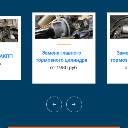
Замена главного
Заме
 АКПП
тормозного цилиндра
тормоз
.
от 1980 руб.
о