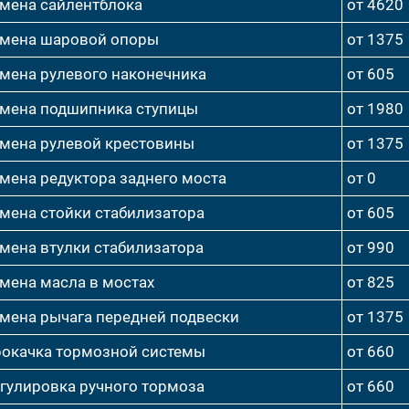
мена сайлентблока
от 4620
мена шаровой опоры
от 1375
мена рулевого наконечника
от 605
мена подшипника ступицы
от 1980
мена рулевой крестовины
от 1375
мена редуктора заднего моста
от 0
мена стойки стабилизатора
от 605
мена втулки стабилизатора
от 990
мена масла в мостах
от 825
мена рычага передней подвески
от 1375
окачка тормозной системы
от 660
гулировка ручного тормоза
от 660