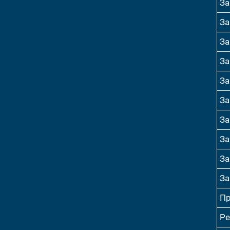
За
За
За
За
За
За
За
За
За
За
Пр
Ре