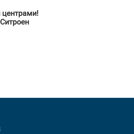
 центрами!
 Ситроен
а