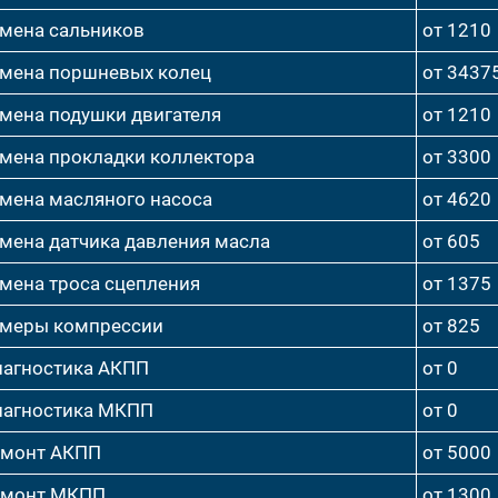
мена сальников
от 1210
мена поршневых колец
от 3437
мена подушки двигателя
от 1210
мена прокладки коллектора
от 3300
мена масляного насоса
от 4620
мена датчика давления масла
от 605
мена троса сцепления
от 1375
меры компрессии
от 825
агностика АКПП
от 0
агностика МКПП
от 0
емонт АКПП
от 5000
емонт МКПП
от 1300