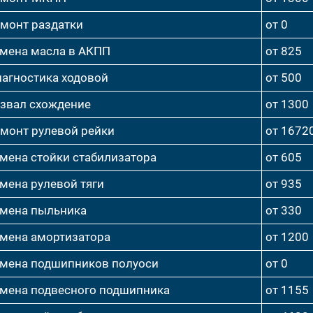
монт раздатки
от 0
мена масла в АКПП
от 825
агностика ходовой
от 500
звал схождение
от 1300
монт рулевой рейки
от 1672
мена стойки стабилизатора
от 605
мена рулевой тяги
от 935
мена пыльника
от 330
мена амортизатора
от 1200
мена подшипников полуоси
от 0
мена подвесного подшипника
от 1155