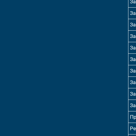
За
За
За
За
За
За
За
За
За
За
Пр
Ре