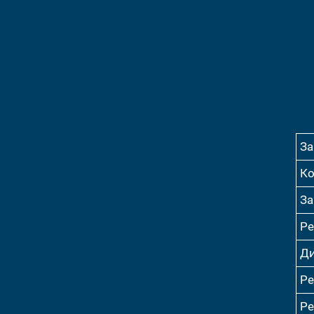
За
Ко
За
Ре
Ди
Ре
Ре