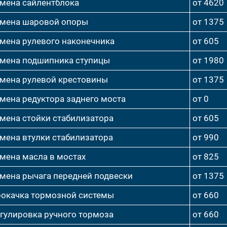
мена сайлентблока
от 4620
мена шаровой опоры
от 1375
мена рулевого наконечника
от 605
мена подшипника ступицы
от 1980
мена рулевой крестовины
от 1375
мена редуктора заднего моста
от 0
мена стойки стабилизатора
от 605
мена втулки стабилизатора
от 990
мена масла в мостах
от 825
мена рычага передней подвески
от 1375
окачка тормозной системы
от 660
гулировка ручного тормоза
от 660