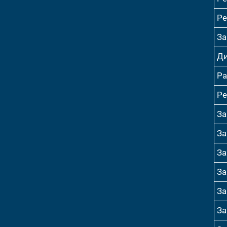
Ре
За
Ди
Ра
Ре
За
За
За
За
За
За