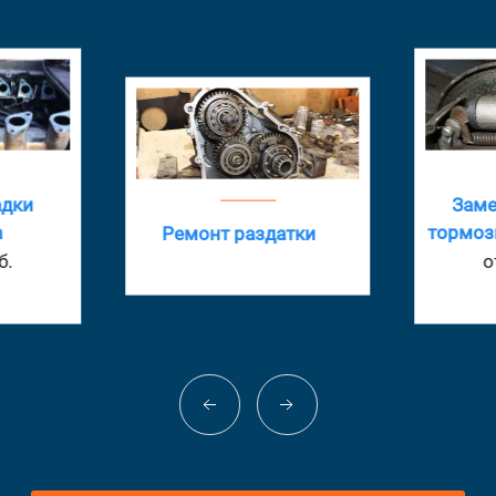
адки
Заме
а
тормоз
Ремонт раздатки
б.
о