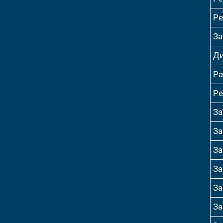
Ре
За
Ди
Ра
Ре
За
За
За
За
За
За