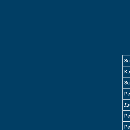
За
Ко
За
Ре
Ди
Ре
Ре