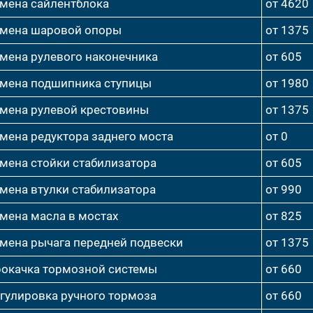
мена сайлентблока
от 4620
мена шаровой опоры
от 1375
мена рулевого наконечника
от 605
мена подшипника ступицы
от 1980
мена рулевой крестовины
от 1375
мена редуктора заднего моста
от 0
мена стойки стабилизатора
от 605
мена втулки стабилизатора
от 990
мена масла в мостах
от 825
мена рычага передней подвески
от 1375
окачка тормозной системы
от 660
гулировка ручного тормоза
от 660