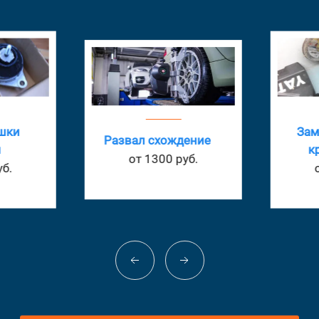
шки
Зам
Развал схождение
кр
от 1300 руб.
б.
о