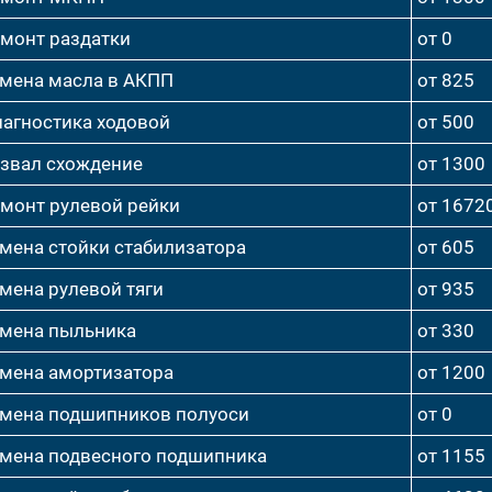
монт раздатки
от 0
мена масла в АКПП
от 825
агностика ходовой
от 500
звал схождение
от 1300
монт рулевой рейки
от 1672
мена стойки стабилизатора
от 605
мена рулевой тяги
от 935
мена пыльника
от 330
мена амортизатора
от 1200
мена подшипников полуоси
от 0
мена подвесного подшипника
от 1155