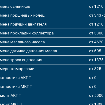
мена сальников
от 1210
мена поршневых колец
от 3437
мена подушки двигателя
от 1210
мена прокладки коллектора
от 3300
мена масляного насоса
от 4620
мена датчика давления масла
от 605
мена троса сцепления
от 1375
меры компрессии
от 825
агностика АКПП
от 0
агностика МКПП
от 0
емонт АКПП
от 5000
емонт МКПП
от 1300