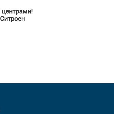
 центрами!
 Ситроен
а