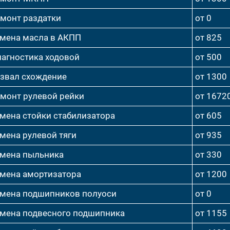
монт раздатки
от 0
мена масла в АКПП
от 825
агностика ходовой
от 500
звал схождение
от 1300
монт рулевой рейки
от 1672
мена стойки стабилизатора
от 605
мена рулевой тяги
от 935
мена пыльника
от 330
мена амортизатора
от 1200
мена подшипников полуоси
от 0
мена подвесного подшипника
от 1155