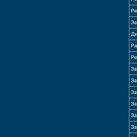
Ре
За
Ди
Ра
Ре
За
За
За
За
За
За