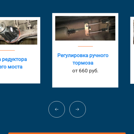
Регулировка ручного
Зам
тора
тормоза
та
о
от 660 руб.