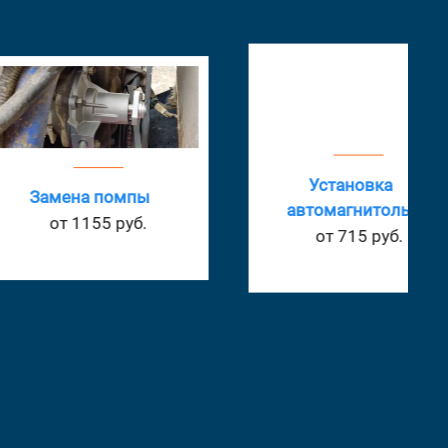
Установка
ена помпы
автомагнитолы
т 1155 руб.
от 715 руб.