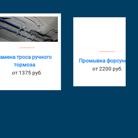
 троса ручного
Промывка форсунок
тормоза
от 2200 руб.
т 1375 руб.