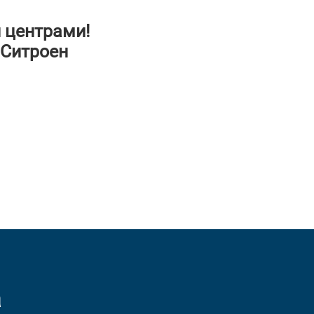
 центрами!
 Ситроен
а