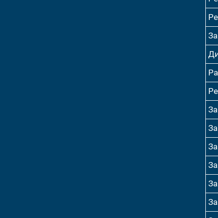
Ре
За
Ди
Ра
Ре
За
За
За
За
За
За