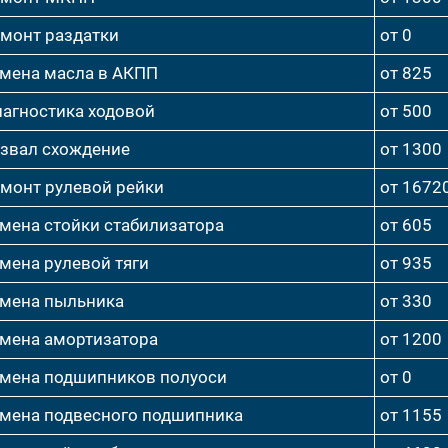
монт раздатки
от 0
мена масла в АКПП
от 825
агностика ходовой
от 500
звал схождение
от 1300
монт рулевой рейки
от 1672
мена стойки стабилизатора
от 605
мена рулевой тяги
от 935
мена пыльника
от 330
мена амортизатора
от 1200
мена подшипников полуоси
от 0
мена подвесного подшипника
от 1155