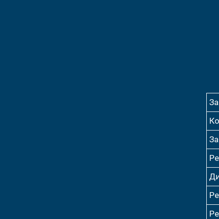
За
Ко
За
Ре
Ди
Ре
Ре