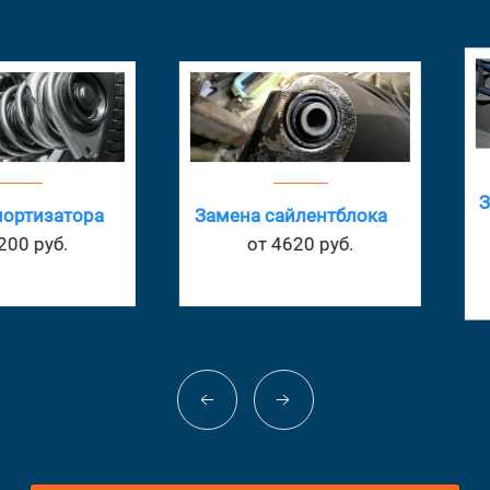
Замена
атора
Замена сайлентблока
б.
от 4620 руб.
о