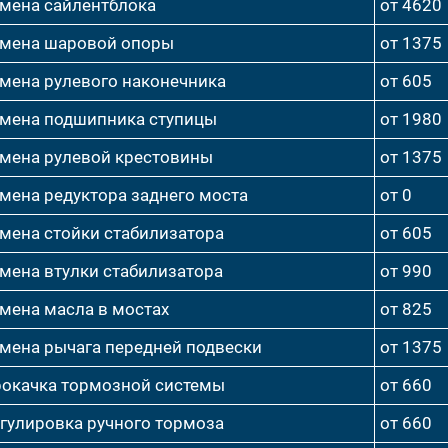
мена сайлентблока
от 4620
мена шаровой опоры
от 1375
мена рулевого наконечника
от 605
мена подшипника ступицы
от 1980
мена рулевой крестовины
от 1375
мена редуктора заднего моста
от 0
мена стойки стабилизатора
от 605
мена втулки стабилизатора
от 990
мена масла в мостах
от 825
мена рычага передней подвески
от 1375
окачка тормозной системы
от 660
гулировка ручного тормоза
от 660