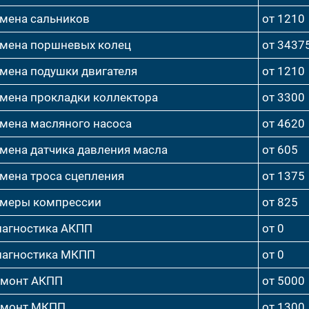
мена сальников
от 1210
мена поршневых колец
от 3437
мена подушки двигателя
от 1210
мена прокладки коллектора
от 3300
мена масляного насоса
от 4620
мена датчика давления масла
от 605
мена троса сцепления
от 1375
меры компрессии
от 825
агностика АКПП
от 0
агностика МКПП
от 0
емонт АКПП
от 5000
емонт МКПП
от 1300