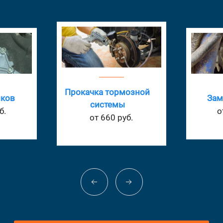
озной
Замена помпы
Ремон
от 1155 руб.
о
.