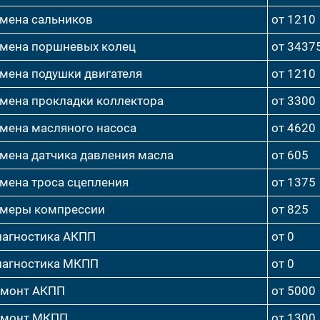
мена сальников
от 1210
мена поршневых колец
от 3437
мена подушки двигателя
от 1210
мена прокладки коллектора
от 3300
мена масляного насоса
от 4620
мена датчика давления масла
от 605
мена троса сцепления
от 1375
меры компрессии
от 825
агностика АКПП
от 0
агностика МКПП
от 0
емонт АКПП
от 5000
емонт МКПП
от 1300