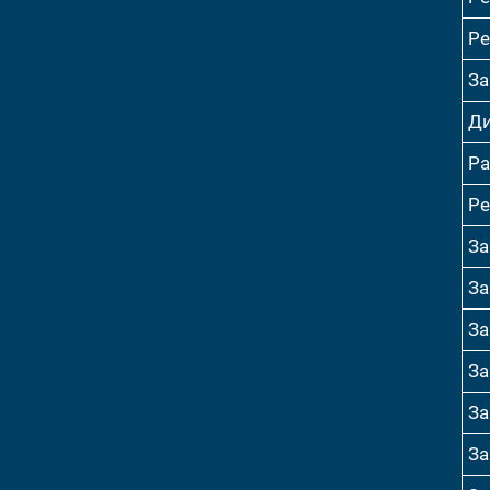
Ре
За
Ди
Ра
Ре
За
За
За
За
За
За