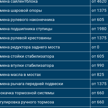
мена сайлентблока
от 4620
мена шаровой опоры
от 1375
мена рулевого наконечника
от 605
мена подшипника ступицы
от 1980
мена рулевой крестовины
от 1375
мена редуктора заднего моста
от 0
мена стойки стабилизатора
от 605
мена втулки стабилизатора
от 990
мена масла в мостах
от 825
мена рычага передней подвески
от 1375
окачка тормозной системы
от 660
гулировка ручного тормоза
от 660