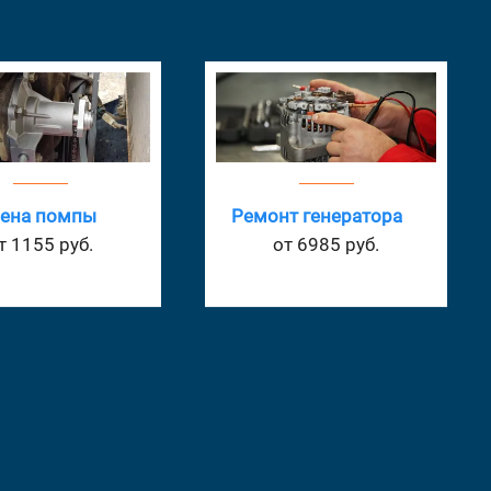
Установка
т генератора
сигнализации
т 6985 руб.
от 3960 руб.