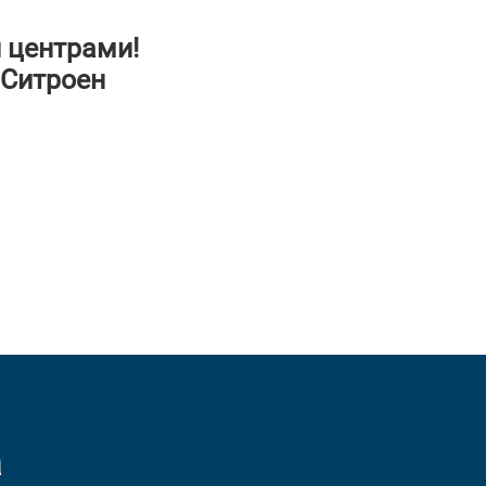
 центрами!
 Ситроен
а