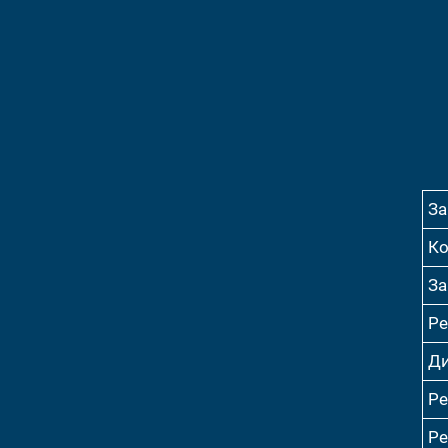
За
Ко
За
Ре
Ди
Ре
Ре