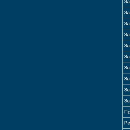
За
За
За
За
За
За
За
За
За
За
Пр
Ре