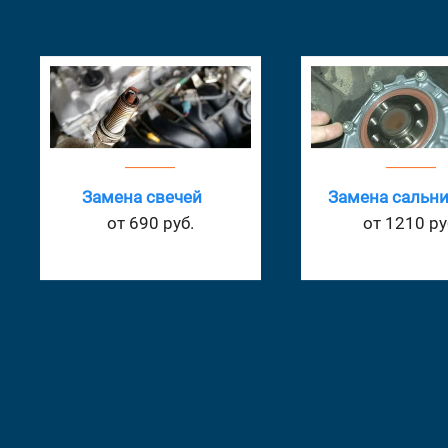
Прокачка торм
Замена сальников
системы
от 1210 руб.
от 660 руб