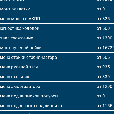
монт раздатки
от 0
мена масла в АКПП
от 825
агностика ходовой
от 500
звал схождение
от 1300
монт рулевой рейки
от 1672
мена стойки стабилизатора
от 605
мена рулевой тяги
от 935
мена пыльника
от 330
мена амортизатора
от 1200
мена подшипников полуоси
от 0
мена подвесного подшипника
от 1155